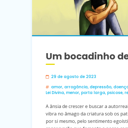
Um bocadinho d
29 de agosto de 2023
amor
,
arrogância
,
depressão
,
doenç
Lei Divina
,
menor
,
porta larga
,
psicose
,
r
A ânsia de crescer e buscar a autorr
vibra no âmago da criatura sob os pat
por si mesmo, pelo sentimento egoístic