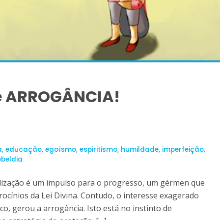
e ARROGÂNCIA!
a
,
educação
,
egoísmo
,
espiritismo
,
humildade
,
imperfeição
,
ebeldia
ealização é um impulso para o progresso, um gérmen que
rocínios da Lei Divina. Contudo, o interesse exagerado
o, gerou a arrogância. Isto está no instinto de