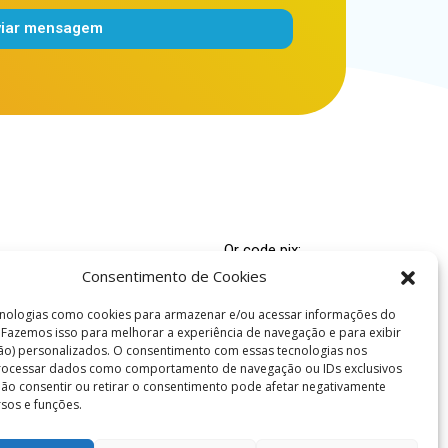
viar mensagem
Qr code pix:
Consentimento de Cookies
00.000-4
nologias como cookies para armazenar e/ou acessar informações do
 Espírita Caridade e Fé
. Fazemos isso para melhorar a experiência de navegação e para exibir
ão) personalizados. O consentimento com essas tecnologias nos
ridadefe.org.br
processar dados como comportamento de navegação ou IDs exclusivos
es: (86) 99978-5695
 Não consentir ou retirar o consentimento pode afetar negativamente
rsos e funções.