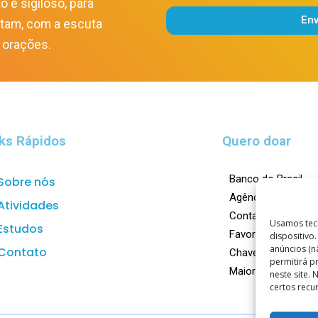
o e sigiloso, para
En
itam, com a escuta
Alternative:
 orações.
ks Rápidos
Quero doar
Banco do Brasil
Sobre nós
Agência: 0023-X
Atividades
Conta Corrente: 1
Usamos tec
Estudos
Favorecido: Centro
dispositivo
anúncios (n
Contato
Chave Pix:
doar@ca
permitirá 
Maiores informaçõ
neste site.
certos recu