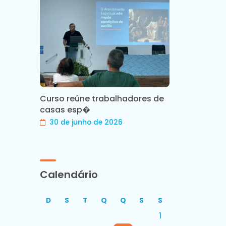
Curso reúne trabalhadores de
casas esp�
30 de junho de 2026
Calendário
D
S
T
Q
Q
S
S
1