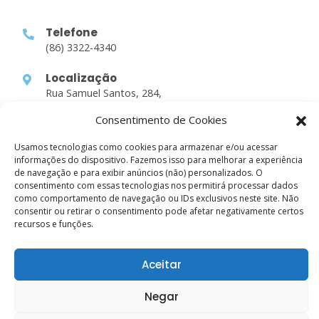
Telefone
(86) 3322-4340
Localização
Rua Samuel Santos, 284,
Parnaíba-PI
Consentimento de Cookies
Links Rápidos
Usamos tecnologias como cookies para armazenar e/ou acessar
informações do dispositivo. Fazemos isso para melhorar a experiência
de navegação e para exibir anúncios (não) personalizados. O
Sobre nós
consentimento com essas tecnologias nos permitirá processar dados
como comportamento de navegação ou IDs exclusivos neste site. Não
Atividades
consentir ou retirar o consentimento pode afetar negativamente certos
recursos e funções.
Estudos
Contato
Aceitar
Negar