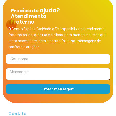
ajuda?
Precisa de
Atendimento
Fraterno
O Centro Espírita Caridade e Fé disponibiliza o atendimento
fraterno online, gratuito e sigiloso, para atender aqueles que
tanto necessitam, com a escuta fraterna, mensagens de
conforto e orações.
Enviar mensagem
Alternative:
Contato