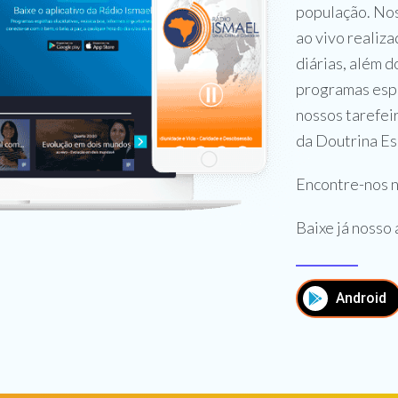
população. No
ao vivo realiz
diárias, além d
programas espe
nossos tarefei
da Doutrina Es
Encontre-nos n
Baixe já nosso 
Android