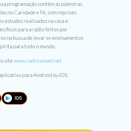
ssa programação contém as palestras
adas no Caridade e Fé, com reprises
os estudos realizados na casa e
cíficos para a rádio feitos por
ros na busca de levar os ensinamentos
pírita para todo o mundo.
o site
www.radioismael.net
aplicativo para Android ou IOS:
IOS