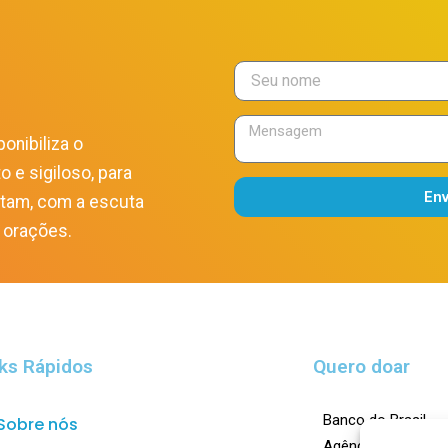
onibiliza o
o e sigiloso, para
En
itam, com a escuta
Alternative:
 orações.
ks Rápidos
Quero doar
Banco do Brasil
Sobre nós
Agência: 0023-X