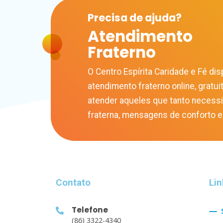
Precisa de
ajuda?
Atendimento
Fraterno
O Centro Espírita Caridade e Fé disp
atendimento fraterno online, gratuit
atender aqueles que tanto necess
fraterna, mensagens de conforto e
Contato
Lin
Telefone
(86) 3322-4340