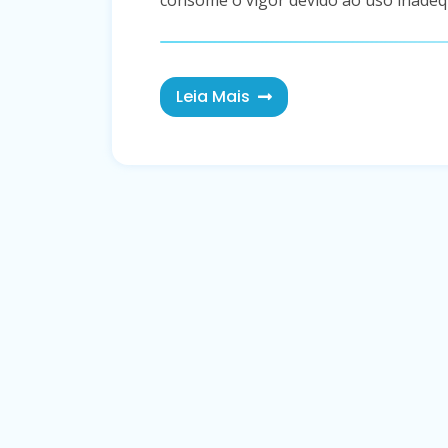
consome o vigor devido ao uso inadeq
Leia Mais