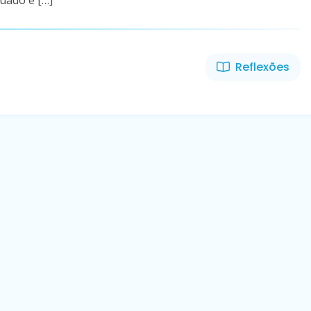
uado e […]
Reflexões