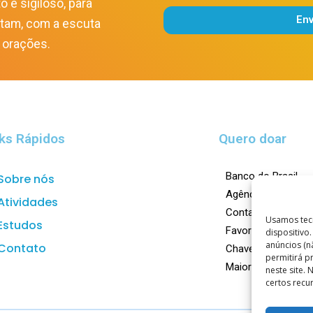
o e sigiloso, para
En
itam, com a escuta
Alternative:
 orações.
ks Rápidos
Quero doar
Banco do Brasil
Sobre nós
Agência: 0023-X
Atividades
Conta Corrente: 1
Usamos tec
Estudos
Favorecido: Centro
dispositivo
anúncios (n
Contato
Chave Pix:
doar@ca
permitirá 
Maiores informaçõ
neste site.
certos recu