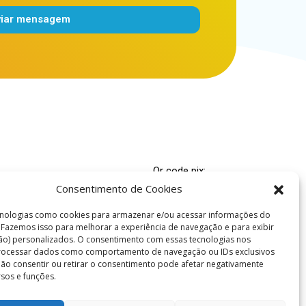
viar mensagem
Qr code pix:
Consentimento de Cookies
00.000-4
nologias como cookies para armazenar e/ou acessar informações do
 Espírita Caridade e Fé
. Fazemos isso para melhorar a experiência de navegação e para exibir
ão) personalizados. O consentimento com essas tecnologias nos
ridadefe.org.br
processar dados como comportamento de navegação ou IDs exclusivos
es: (86) 99978-5695
 Não consentir ou retirar o consentimento pode afetar negativamente
rsos e funções.