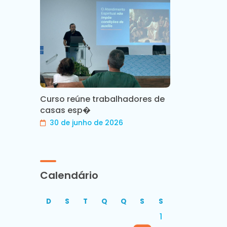
Curso reúne trabalhadores de
casas esp�
30 de junho de 2026
Calendário
D
S
T
Q
Q
S
S
1