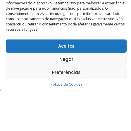
informações do dispositivo. Fazemos isso para melhorar a experiência
de navegação e para exibir anúncios (não) personalizados. O
consentimento com essas tecnologias nos permitirá processar dados
como comportamento de navegação ou IDs exclusivos neste site. Não
consentir ou retirar o consentimento pode afetar negativamente certos
recursos e funções.
Curso reúne trabalhadores de casas esp�
Aceitar
30 de junho de 2026
Negar
Preferências
Calendário
Política de Cookies
D
S
T
Q
Q
S
S
1
2
3
4
5
6
7
8
9
10
11
12
13
14
15