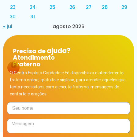
23
24
25
26
27
28
29
30
31
« jul
agosto 2026
ajuda?
Precisa de
Atendimento
Fraterno
O Centro Espírita Caridade e Fé disponibiliza o atendimento
fraterno online, gratuito e sigiloso, para atender aqueles que
tanto necessitam, com a escuta fraterna, mensagens de
conforto e orações.