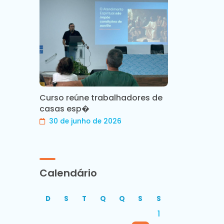
Curso reúne trabalhadores de
casas esp�
30 de junho de 2026
Calendário
D
S
T
Q
Q
S
S
1