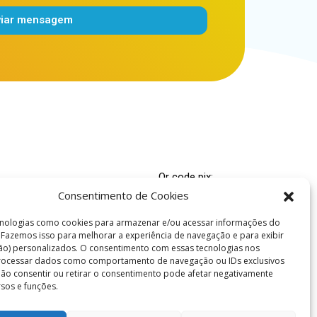
viar mensagem
Qr code pix:
Consentimento de Cookies
00.000-4
nologias como cookies para armazenar e/ou acessar informações do
 Espírita Caridade e Fé
. Fazemos isso para melhorar a experiência de navegação e para exibir
ão) personalizados. O consentimento com essas tecnologias nos
ridadefe.org.br
processar dados como comportamento de navegação ou IDs exclusivos
es: (86) 99978-5695
 Não consentir ou retirar o consentimento pode afetar negativamente
rsos e funções.