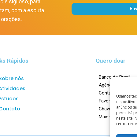
o e sigiloso, para
En
itam, com a escuta
Alternative:
 orações.
ks Rápidos
Quero doar
Banco do Brasil
Sobre nós
Agência: 0023-X
Atividades
Conta Corrente: 1
Usamos tec
Estudos
Favorecido: Centro
dispositivo
anúncios (n
Contato
Chave Pix:
doar@ca
permitirá 
Maiores informaçõ
neste site.
certos recu