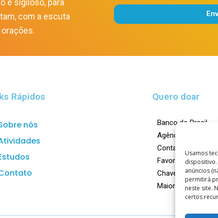
o e sigiloso, para
En
itam, com a escuta
Alternative:
 orações.
ks Rápidos
Quero doar
Banco do Brasil
Sobre nós
Agência: 0023-X
Atividades
Conta Corrente: 1
Usamos tec
Estudos
Favorecido: Centro
dispositivo
anúncios (n
Contato
Chave Pix:
doar@ca
permitirá 
Maiores informaçõ
neste site.
certos recu