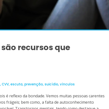
 são recursos que
,
CVV
,
escuta
,
prevenção
,
suicídio
,
vínculos
ois é reflexo da bondade. Vemos muitas pessoas carentes
ivos frágeis; bem como, a falta de autoconhecimento
vorável. Transtornos mentais, tendo como destaque a