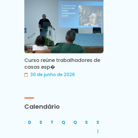
Curso reúne trabalhadores de
casas esp�
30 de junho de 2026
Calendário
D
S
T
Q
Q
S
S
1