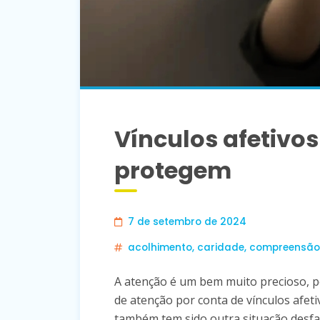
Vínculos afetivos
protegem
7 de setembro de 2024
acolhimento
,
caridade
,
compreensão
A atenção é um bem muito precioso, p
de atenção por conta de vínculos afet
também tem sido outra situação desfa