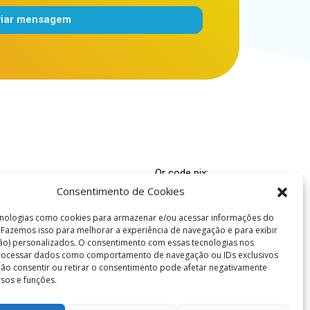
viar mensagem
Qr code pix:
Consentimento de Cookies
00.000-4
nologias como cookies para armazenar e/ou acessar informações do
 Espírita Caridade e Fé
. Fazemos isso para melhorar a experiência de navegação e para exibir
ão) personalizados. O consentimento com essas tecnologias nos
ridadefe.org.br
processar dados como comportamento de navegação ou IDs exclusivos
es: (86) 99978-5695
 Não consentir ou retirar o consentimento pode afetar negativamente
rsos e funções.