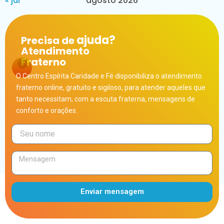
« jul
agosto 2026
ajuda?
Precisa de
Atendimento
Fraterno
O Centro Espírita Caridade e Fé disponibiliza o atendimento
fraterno online, gratuito e sigiloso, para atender aqueles que
tanto necessitam, com a escuta fraterna, mensagens de
conforto e orações.
Enviar mensagem
Alternative: