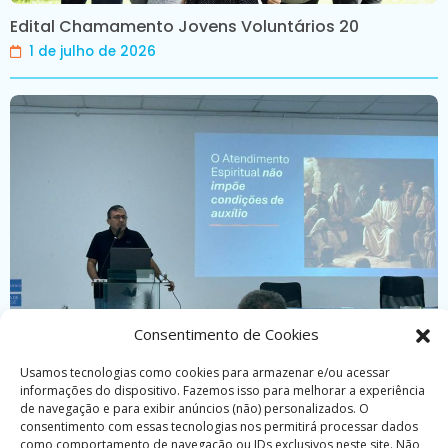
Edital Chamamento Jovens Voluntários 20
1 de julho de 2026
Consentimento de Cookies
Usamos tecnologias como cookies para armazenar e/ou acessar
informações do dispositivo. Fazemos isso para melhorar a experiência
de navegação e para exibir anúncios (não) personalizados. O
consentimento com essas tecnologias nos permitirá processar dados
Curso reúne trabalhadores de casas esp�
como comportamento de navegação ou IDs exclusivos neste site. Não