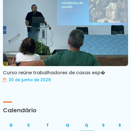
Curso reúne trabalhadores de casas esp�
30 de junho de 2026
Calendário
D
S
T
Q
Q
S
S