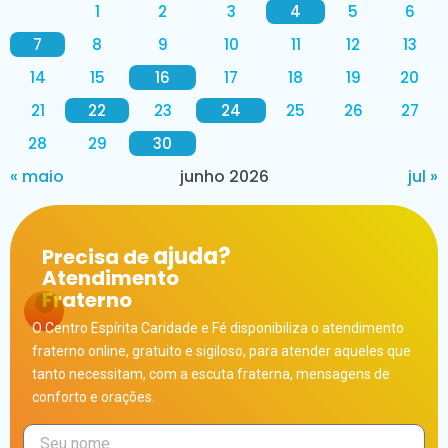
1
2
3
4
5
6
7
8
9
10
11
12
13
14
15
16
17
18
19
20
21
22
23
24
25
26
27
28
29
30
« maio
junho 2026
jul »
ajuda?
Precisa de
Atendimento
Fraterno
O Centro Espírita Caridade e Fé disponibiliza o atendimento
fraterno online, gratuito e sigiloso, para atender aqueles que
tanto necessitam, com a escuta fraterna, mensagens de
conforto e orações.