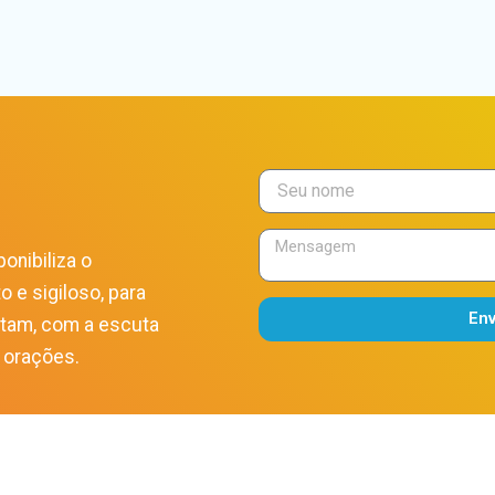
onibiliza o
o e sigiloso, para
En
itam, com a escuta
Alternative:
 orações.