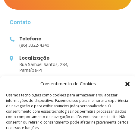
Alternative:
Contato
Telefone
(86) 3322-4340
Localização
Rua Samuel Santos, 284,
Parnaíba-PI
Consentimento de Cookies
Links Rápidos
Usamos tecnologias como cookies para armazenar e/ou acessar
informações do dispositivo. Fazemos isso para melhorar a experiência
Sobre nós
de navegação e para exibir anúncios (não) personalizados. O
consentimento com essas tecnologias nos permitirá processar dados
Atividades
como comportamento de navegação ou IDs exclusivos neste site. Não
Estudos
consentir ou retirar o consentimento pode afetar negativamente certos
recursos e funções.
Contato