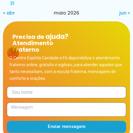
31
« abr
maio 2026
jun »
ajuda?
Precisa de
Atendimento
Fraterno
O Centro Espírita Caridade e Fé disponibiliza o atendimento
fraterno online, gratuito e sigiloso, para atender aqueles que
tanto necessitam, com a escuta fraterna, mensagens de
conforto e orações.
Enviar mensagem