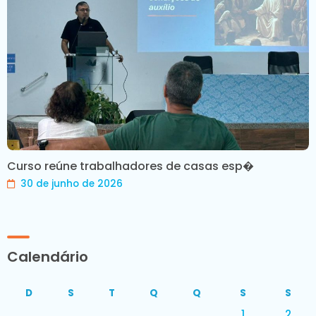
Curso reúne trabalhadores de casas esp�
30 de junho de 2026
Calendário
D
S
T
Q
Q
S
S
1
2