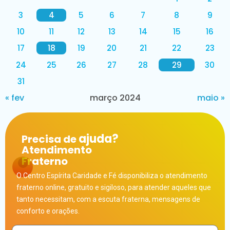
3
4
5
6
7
8
9
10
11
12
13
14
15
16
17
18
19
20
21
22
23
24
25
26
27
28
29
30
31
« fev
março 2024
maio »
ajuda?
Precisa de
Atendimento
Fraterno
O Centro Espírita Caridade e Fé disponibiliza o atendimento
fraterno online, gratuito e sigiloso, para atender aqueles que
tanto necessitam, com a escuta fraterna, mensagens de
conforto e orações.