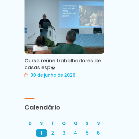
Curso reúne trabalhadores de
casas esp�
30 de junho de 2026
Calendário
D
S
T
Q
Q
S
S
1
2
3
4
5
6