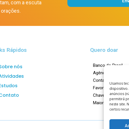
En
itam, com a escuta
Alternative:
 orações.
ks Rápidos
Quero doar
Banco do Brasil
Sobre nós
Agência: 0023-X
Atividades
Conta Corrente: 1
Usamos tec
Estudos
Favorecido: Centro
dispositivo
anúncios (n
Contato
Chave Pix:
doar@ca
permitirá 
Maiores informaçõ
neste site.
certos recu
A