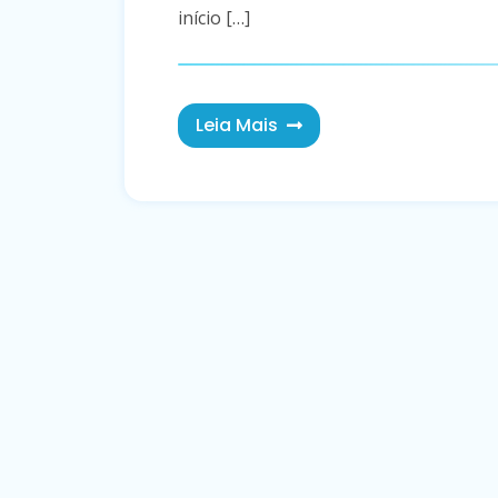
início […]
Leia Mais