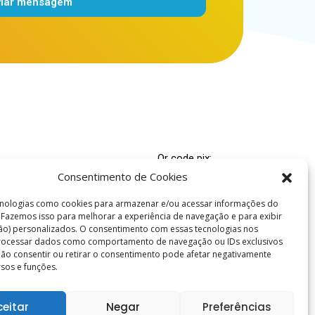
viar mensagem
Qr code pix:
Consentimento de Cookies
00.000-4
nologias como cookies para armazenar e/ou acessar informações do
 Espírita Caridade e Fé
. Fazemos isso para melhorar a experiência de navegação e para exibir
ão) personalizados. O consentimento com essas tecnologias nos
ridadefe.org.br
processar dados como comportamento de navegação ou IDs exclusivos
es: (86) 99978-5695
 Não consentir ou retirar o consentimento pode afetar negativamente
rsos e funções.
ceitar
Negar
Preferências