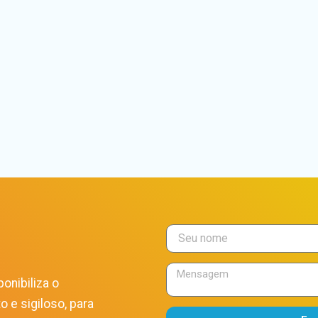
onibiliza o
o e sigiloso, para