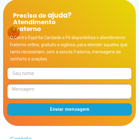
ajuda?
Precisa de
Atendimento
Fraterno
O Centro Espírita Caridade e Fé disponibiliza o atendimento
fraterno online, gratuito e sigiloso, para atender aqueles que
tanto necessitam, com a escuta fraterna, mensagens de
conforto e orações.
Enviar mensagem
Alternative:
Contato