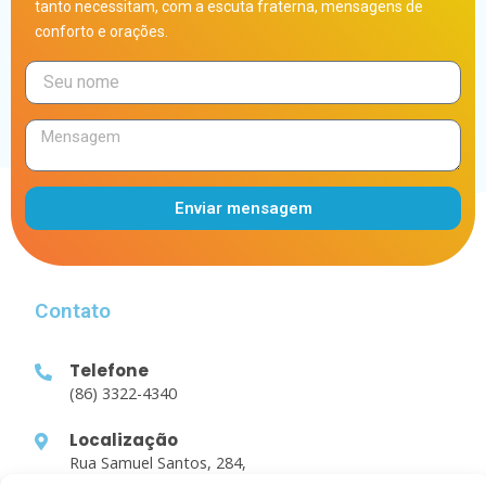
tanto necessitam, com a escuta fraterna, mensagens de
conforto e orações.
Enviar mensagem
Alternative:
Contato
Telefone
(86) 3322-4340
Localização
Rua Samuel Santos, 284,
Parnaíba-PI