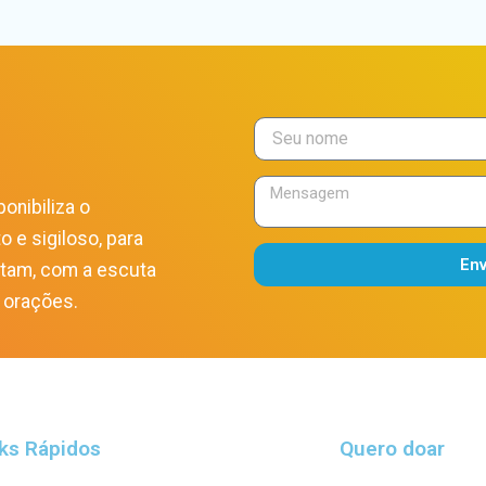
onibiliza o
o e sigiloso, para
En
itam, com a escuta
Alternative:
 orações.
ks Rápidos
Quero doar