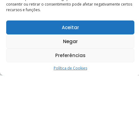
consentir ou retirar o consentimento pode afetar negativamente certos
recursos e funções.
Aceitar
Negar
Preferências
Evangelizandos do Caridade e Fé partici
Política de Cookies
18 de julho de 2026