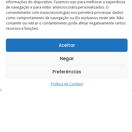
informações do dispositivo. Fazemos isso para melhorar a experiência
de navegação e para exibir anúncios (não) personalizados. O
consentimento com essas tecnologias nos permitirá processar dados
como comportamento de navegação ou IDs exclusivos neste site. Não
Curso reúne trabalhadores de casas esp�
consentir ou retirar o consentimento pode afetar negativamente certos
30 de junho de 2026
recursos e funções.
Aceitar
Calendário
Negar
Preferências
D
S
T
Q
Q
S
S
1
Política de Cookies
2
3
4
5
6
7
8
9
10
11
12
13
14
15
16
17
18
19
20
21
22
23
24
25
26
27
28
29
30
31