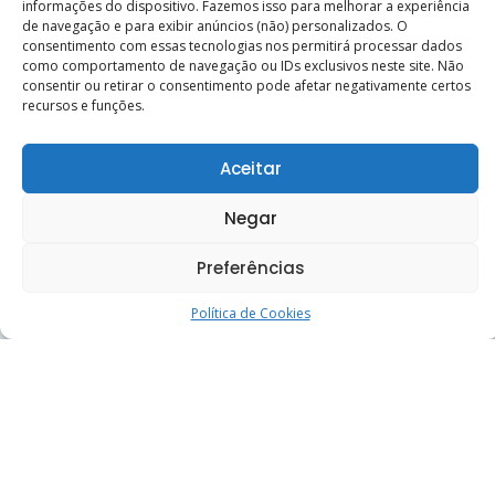
informações do dispositivo. Fazemos isso para melhorar a experiência
de navegação e para exibir anúncios (não) personalizados. O
consentimento com essas tecnologias nos permitirá processar dados
como comportamento de navegação ou IDs exclusivos neste site. Não
Curso reúne trabalhadores de casas esp�
consentir ou retirar o consentimento pode afetar negativamente certos
30 de junho de 2026
recursos e funções.
Aceitar
Calendário
Negar
Preferências
D
S
T
Q
Q
S
S
1
Política de Cookies
2
3
4
5
6
7
8
9
10
11
12
13
14
15
16
17
18
19
20
21
22
23
24
25
26
27
28
29
30
31