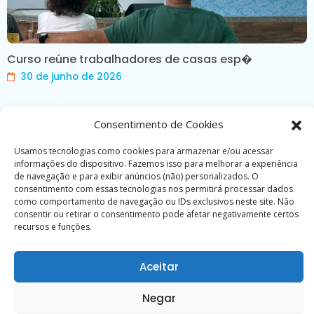
Curso reúne trabalhadores de casas esp�
30 de junho de 2026
Consentimento de Cookies
Calendário
Usamos tecnologias como cookies para armazenar e/ou acessar
informações do dispositivo. Fazemos isso para melhorar a experiência
de navegação e para exibir anúncios (não) personalizados. O
D
S
T
Q
Q
S
S
consentimento com essas tecnologias nos permitirá processar dados
como comportamento de navegação ou IDs exclusivos neste site. Não
1
consentir ou retirar o consentimento pode afetar negativamente certos
2
3
4
5
6
7
8
recursos e funções.
9
10
11
12
13
14
15
Aceitar
16
17
18
19
20
21
22
23
24
25
26
27
28
29
Negar