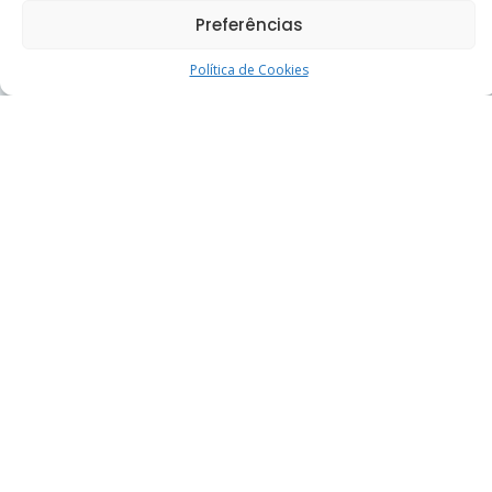
30
31
Preferências
« jul
agosto 2026
Política de Cookies
ajuda?
Precisa de
Atendimento
Fraterno
O Centro Espírita Caridade e Fé disponibiliza o atendimento
fraterno online, gratuito e sigiloso, para atender aqueles que
tanto necessitam, com a escuta fraterna, mensagens de
conforto e orações.
Enviar mensagem
Alternative: