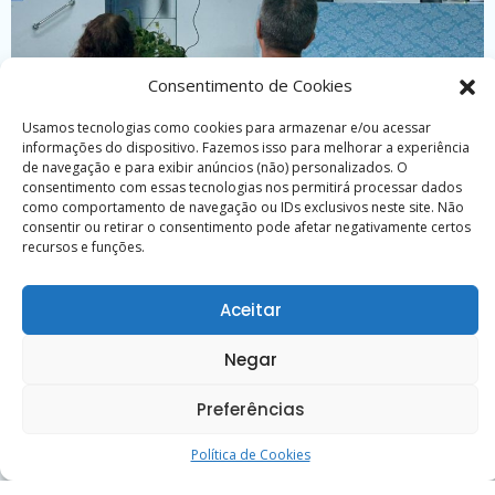
Consentimento de Cookies
Usamos tecnologias como cookies para armazenar e/ou acessar
Curso reúne trabalhadores de casas esp�
informações do dispositivo. Fazemos isso para melhorar a experiência
de navegação e para exibir anúncios (não) personalizados. O
30 de junho de 2026
consentimento com essas tecnologias nos permitirá processar dados
como comportamento de navegação ou IDs exclusivos neste site. Não
consentir ou retirar o consentimento pode afetar negativamente certos
recursos e funções.
Calendário
Aceitar
D
S
T
Q
Q
S
S
Negar
1
Preferências
2
3
4
5
6
7
8
9
10
11
12
13
14
15
Política de Cookies
16
17
18
19
20
21
22