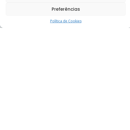
30 de junho de 2026
Preferências
Política de Cookies
Calendário
D
S
T
Q
Q
S
S
1
2
3
4
5
6
7
8
9
10
11
12
13
14
15
16
17
18
19
20
21
22
23
24
25
26
27
28
29
30
31
« jul
agosto 2026