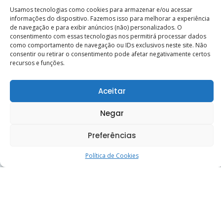
Usamos tecnologias como cookies para armazenar e/ou acessar
informações do dispositivo. Fazemos isso para melhorar a experiência
de navegação e para exibir anúncios (não) personalizados. O
consentimento com essas tecnologias nos permitirá processar dados
como comportamento de navegação ou IDs exclusivos neste site. Não
consentir ou retirar o consentimento pode afetar negativamente certos
recursos e funções.
Aceitar
Curso reúne trabalhadores de casas esp�
30 de junho de 2026
Negar
Preferências
Calendário
Política de Cookies
D
S
T
Q
Q
S
S
1
2
3
4
5
6
7
8