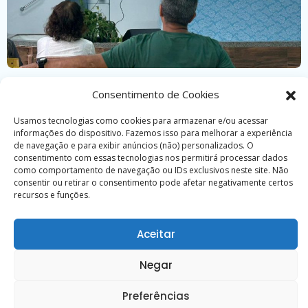
Curso reúne trabalhadores de casas esp�
Consentimento de Cookies
30 de junho de 2026
Usamos tecnologias como cookies para armazenar e/ou acessar
informações do dispositivo. Fazemos isso para melhorar a experiência
de navegação e para exibir anúncios (não) personalizados. O
consentimento com essas tecnologias nos permitirá processar dados
Calendário
como comportamento de navegação ou IDs exclusivos neste site. Não
consentir ou retirar o consentimento pode afetar negativamente certos
recursos e funções.
D
S
T
Q
Q
S
S
1
Aceitar
2
3
4
5
6
7
8
Negar
9
10
11
12
13
14
15
16
17
18
19
20
21
22
Preferências